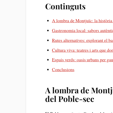
Continguts
A lombra de Montjuïc: la ⁤història 
Gastronomia local: sabors autèntics
Rutes alternatives: explorant el bar
Cultura viva:⁢ teatres i arts que d
Espais ⁢verds: oasis urbans per gau
Conclusions
A lombra de Montjuï
del Poble-sec