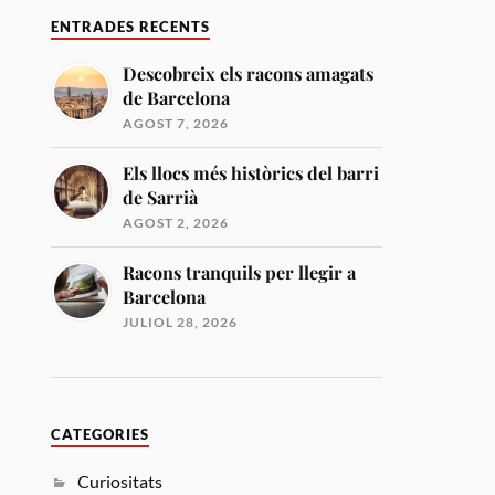
ENTRADES RECENTS
Descobreix els racons amagats
de Barcelona
AGOST 7, 2026
Els llocs més històrics del barri
de Sarrià
AGOST 2, 2026
Racons tranquils per llegir a
Barcelona
JULIOL 28, 2026
CATEGORIES
Curiositats