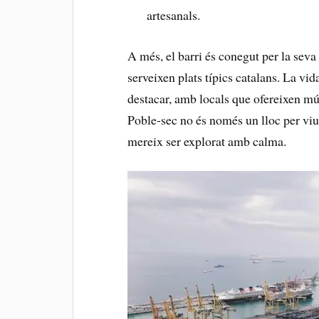
artesanals.
A més, ‍el barri és conegut per la ⁣sev
serveixen plats típics catalans. La ​vi
destacar, amb locals que ofereixen mús
Poble-sec no és només un ‍lloc per viu
mereix ser explorat amb calma.