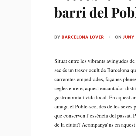
barri del Pob
BY
BARCELONA LOVER
ON
JUNY 
Situat entre les vibrants avingudes de M
sec és un​ tresor ocult de Barcelona qu
carreretes empedrades, façanes plenes 
segles enrere, aquest encantador distri
gastronomia i vida local. En aquest arti
amaga el Poble-sec, des de les seves p
que conserven l’essència del passat.​ P
de la ciutat? Acompanya’ns en aquest v