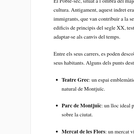
El⁤ Poble-sec, situat a l’ombra del maj
cultura. Antigament, aquest indret e
immigrants, ​que van contribuir a la se
edificis de principis del segle ​XX, t
adaptar-se als canvis del temps.
Entre els seus carrers, es poden desco
seus habitants.⁢ Alguns dels⁣ punts des
Teatre Grec
: un espai ⁢emblemàtic
natural de Montjuïc.
Parc ​de Montjuïc
: un lloc ideal 
sobre la ciutat.
Mercat de ​les Flors
: un mercat v