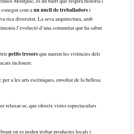
estuós Montjuïc, és un barri que respira història i
un nucli⁢ de treballadors
ra conegut com a
i
va rica diversitat. La⁣ seva arquitectura, amb
estimonia l’evolució d’una ⁣comunitat que ha sabut
petits ​tresors
brir
que narren les vivències dels
tacats inclouen:
 per a les arts escèniques, envoltat de la bellesa
per relaxar-se, que ofereix ⁣vistes espectaculars
ibrant on es ⁣poden trobar productes locals i