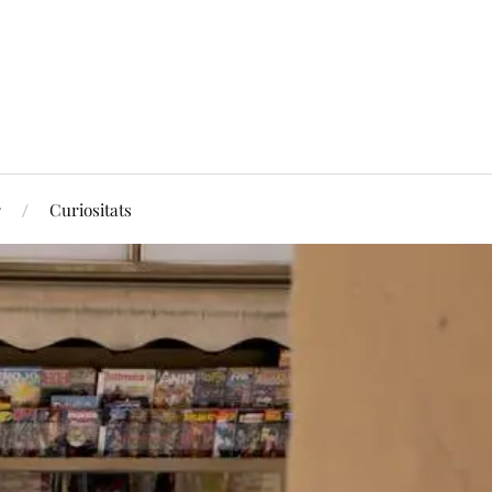
r
Curiositats