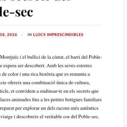
le-sec
18, 2026
IN
LLOCS IMPRESCINDIBLES
ontjuïc i el bullici de la ciutat, el barri del Poble-
e espera ser descobert. ⁢Amb les seves estretes
de‌ color i una rica història que es remunta a
cte ⁢ofereix una combinació única de‌ cultura,
cle, ⁣et convidem a endinsar-te en ⁢els secrets ‌que
laces animades fins a les petites botigues familiars
reparat​ per explorar ⁢un dels ⁣racons més autèntics
iatge i descobreix el veritable cor del Poble-sec.