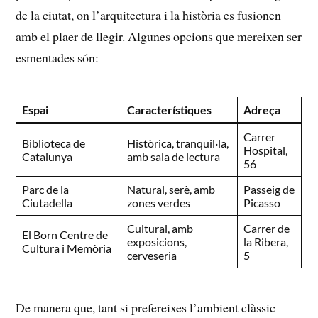
de la ciutat, on l’arquitectura i la història ⁣es fusionen
amb el plaer de llegir. Algunes opcions que mereixen ser
esmentades són:
Espai
Característiques
Adreça
Carrer
Biblioteca de
Històrica, tranquil·la,
Hospital,
Catalunya
amb sala de lectura
56
Parc de la
Natural, serè, ‌amb
Passeig de
Ciutadella
zones verdes
Picasso
Cultural, amb
Carrer de
El Born Centre de
exposicions,
la Ribera,
Cultura i Memòria
cerveseria
5
De manera que, tant si prefereixes l’ambient clàssic