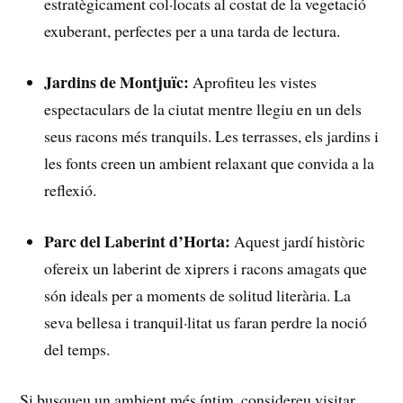
estratègicament col·locats al costat ‌de la vegetació
exuberant,‌ perfectes per a una tarda de lectura.
Jardins de Montjuïc:
Aprofiteu les vistes
espectaculars de la⁤ ciutat mentre llegiu⁣ en un dels
seus racons més tranquils.⁢ Les terrasses, els jardins i
les fonts creen⁤ un ambient relaxant que convida⁢ a la⁤
reflexió.
Parc del Laberint⁤ d’Horta:
Aquest jardí històric
ofereix un laberint de xiprers i racons amagats que
són ideals per a moments de solitud ⁤literària. La⁤
seva bellesa i tranquil·litat us faran‌ perdre la noció⁤
del temps.
Si busqueu‍ un ambient ​més íntim, considereu visitar