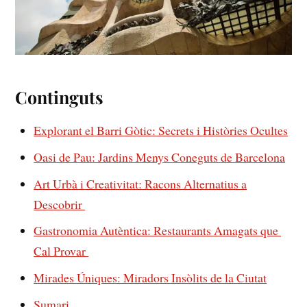
Continguts
Explorant el Barri Gòtic: Secrets i Històries Ocultes
Oasi de Pau: ⁣Jardins Menys Coneguts de Barcelona
Art Urbà‍ i Creativitat: Racons ⁤Alternatius a
Descobrir ​​
Gastronomia Autèntica: ⁢Restaurants Amagats que ​
Cal Provar ⁢
Mirades Úniques: Miradors Insòlits de⁤ la Ciutat
Sumari