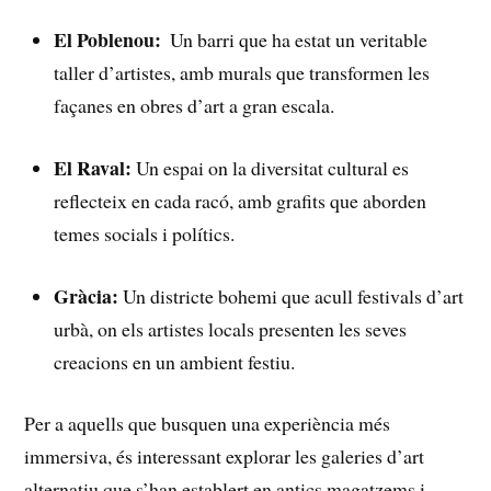
El​ Poblenou:
⁢ Un barri que ha estat un veritable
⁢taller d’artistes, amb murals que transformen les
façanes en obres⁤ d’art a ‌gran escala.
El Raval:
Un espai on la diversitat‍ cultural es
reflecteix en cada ⁢racó, amb grafits que aborden
temes socials ⁤i polítics.
Gràcia:
Un ⁤districte​ bohemi que⁤ acull festivals d’art
urbà, ⁣on els⁤ artistes locals presenten les ​seves
creacions en‌ un ambient ⁢festiu.
Per‌ a​ aquells que busquen ⁤una experiència més
immersiva, és⁣ interessant explorar les galeries‍ d’art
alternatiu que s’han establert en antics magatzems i