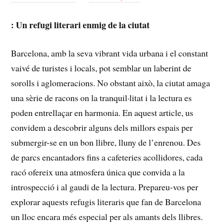
:‌ Un⁢ refugi literari⁤ enmig de la ciutat
Barcelona, amb la seva vibrant​ vida urbana ‍i el constant
vaivé de turistes‍ i locals, pot semblar un laberint de
sorolls i⁤ aglomeracions. ⁣No obstant això, la ciutat amaga
una sèrie de racons on la tranquil·litat i la lectura ⁢es
poden entrellaçar en harmonia. En aquest article, us
convidem a descobrir alguns‍ dels millors espais ⁢per
submergir-se en‍ un bon⁤ llibre, lluny​ de l’enrenou. Des
de parcs encantadors⁢ fins a cafeteries acollidores, cada
racó ofereix una atmosfera única que convida a la⁤
introspecció i al gaudi de la lectura. Prepareu-vos per
explorar aquests⁢ refugis literaris que fan de Barcelona
‍un lloc encara més especial per als amants dels llibres.