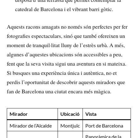
catedral ​de Barcelona i ⁣el vibrant barri gòtic.
Aquests racons amagats no només són perfectes per fer
fotografies espectaculars, sinó que també ⁤ofereixen un
moment de tranquil·litat lluny de l’estrès‍ urbà. A més, ​
algunes d’aquestes ubicacions són accessibles ​a peu,
‌fent que la⁣ seva visita sigui una aventura en si mateixa.
Si busques una experiència única i autèntica,⁢ no ⁤et
perdis l’oportunitat ⁤de descobrir aquests miradors que
fan de Barcelona una ciutat encara⁤ més màgica.
Mirador
Ubicació
Vista
Mirador de l’Alcalde
Montjuïc
Port de⁢ Barcelona
Panoràmica de⁢ la