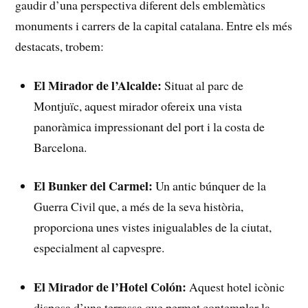
gaudir d’una perspectiva diferent ⁢dels emblemàtics
monuments i carrers de la capital catalana. Entre els més‌
destacats, trobem:
El ⁣Mirador de l’Alcalde:
Situat al‍ parc de
Montjuïc, aquest mirador ⁢ofereix⁣ una ​vista⁢
panoràmica impressionant del port i la ‌costa de
Barcelona.
El Bunker del Carmel:
Un ​antic búnquer de la
Guerra Civil que, a​ més de la seva història,
proporciona unes vistes inigualables de‌ la ciutat,
especialment al capvespre.
El Mirador de l’Hotel Colón:
Aquest hotel icònic
⁤disposa d’una terrassa que permet ‌contemplar la