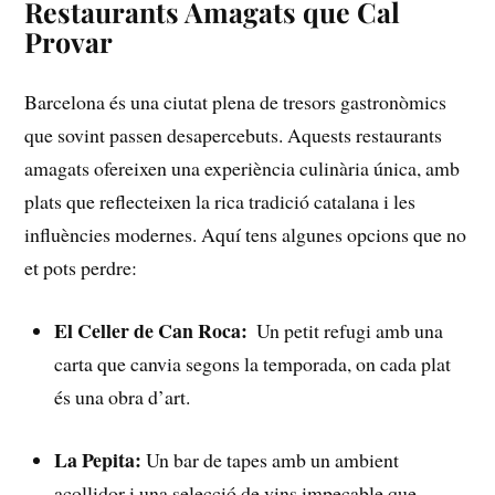
Restaurants ⁤Amagats que Cal
Provar
Barcelona és‌ una ciutat⁤ plena ‌de tresors gastronòmics
que sovint passen desapercebuts.⁤ Aquests restaurants
amagats ofereixen ⁤una experiència culinària única, amb
plats que reflecteixen la rica tradició catalana i les
influències modernes. Aquí tens algunes‍ opcions que no
et pots perdre:
El Celler de Can Roca:
⁤ Un petit refugi amb una
carta que ⁤canvia segons la temporada, ‌on ⁤cada⁢ plat
és una obra​ d’art.
La ⁣Pepita:
Un bar de​ tapes amb un ambient
acollidor i una selecció​ de vins impecable que