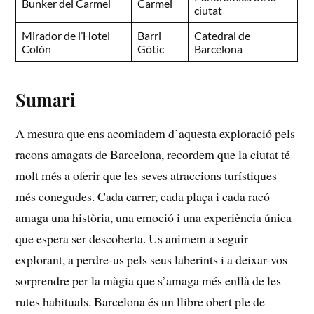
Bunker del‌ Carmel
Carmel
ciutat
Mirador de⁣ l’Hotel ​
Barri
Catedral de
Colón
Gòtic
Barcelona
Sumari
A mesura‍ que ens‌ acomiadem d’aquesta‌ exploració pels
racons amagats de​ Barcelona, recordem que la​ ciutat té
‍molt més a‍ oferir que les seves atraccions turístiques ​
més conegudes. Cada⁢ carrer, cada plaça i cada racó⁣
amaga una història, una ​emoció i una experiència única‌
que espera⁤ ser descoberta.​ Us animem a seguir
explorant, a ‍perdre-us pels seus laberints⁤ i⁣ a deixar-vos
sorprendre per la màgia que s’amaga‍ més enllà de les
rutes⁣ habituals. Barcelona és‌ un llibre obert ple de