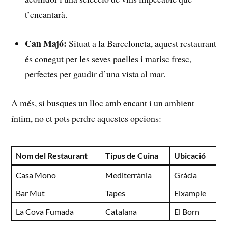
t’encantarà.
Can Majó:
Situat a ‍la Barceloneta, aquest ⁢restaurant
és conegut per les seves paelles i marisc fresc,
perfectes per gaudir d’una‍ vista⁢ al mar.
A més, si busques un lloc amb encant i ⁢un ambient
íntim, no ⁣et‍ pots perdre‍ aquestes ​opcions:
Nom del‌ Restaurant
Tipus de​ Cuina
Ubicació
Casa Mono
Mediterrània
Gràcia
Bar‍ Mut
Tapes
Eixample
La Cova Fumada
Catalana
El Born