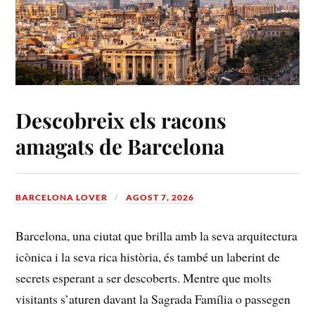
Descobreix els racons
amagats de Barcelona
BARCELONA LOVER
AGOST 7, 2026
Barcelona, ⁤una ciutat que brilla⁢ amb la seva arquitectura​
icònica i la seva rica història,‌ és ​també un ⁤laberint ⁤de
secrets⁣ esperant a ser descoberts.⁤ Mentre⁤ que molts
visitants s’aturen davant la Sagrada Família o passegen