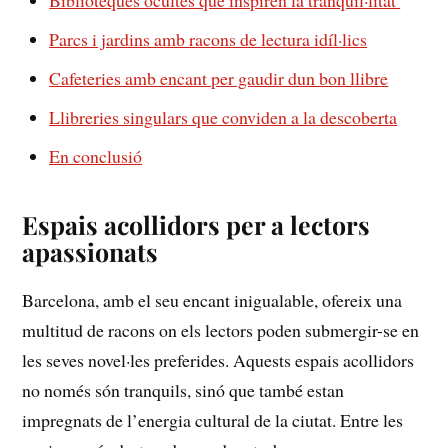
Biblioteques ocultes que inspiren⁢ la tranquil·litat ⁢
Parcs i jardins amb racons de lectura idíl·lics
Cafeteries amb encant⁢ per ‍gaudir dun bon llibre⁢
Llibreries singulars que conviden a la descoberta
En conclusió
Espais ‍acollidors per​ a lectors
apassionats
Barcelona, ‍amb el seu encant ⁤inigualable, ofereix una
multitud‍ de racons on els ⁣lectors poden submergir-se en
les seves novel·les preferides. Aquests espais acollidors
no només són tranquils, sinó‌ que⁢ també estan
impregnats de l’energia cultural de la ciutat. Entre les