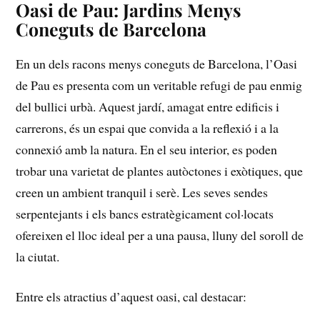
Oasi de Pau: Jardins Menys
Coneguts‍ de Barcelona
En ⁢un dels‍ racons menys coneguts⁣ de Barcelona, ⁣l’Oasi
de ‌Pau es ‌presenta com un veritable refugi de pau⁣ enmig
del bullici urbà. Aquest jardí, amagat entre edificis i
carrerons, és un espai ‌que‌ convida⁤ a⁢ la ⁤reflexió i a la
⁤connexió amb⁤ la natura. En el ⁢seu interior,⁣ es poden
trobar una varietat de plantes autòctones‍ i exòtiques, ⁤que
creen un ambient ‍tranquil i‌ serè. Les seves ⁤sendes
serpentejants ⁤i els bancs estratègicament col·locats
ofereixen el lloc ideal per​ a una pausa, lluny ‍del ⁢soroll de
la ciutat.
Entre els atractius d’aquest ⁤oasi, cal destacar: