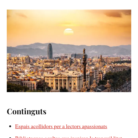
Continguts
Espais⁢ acollidors per a lectors apassionats