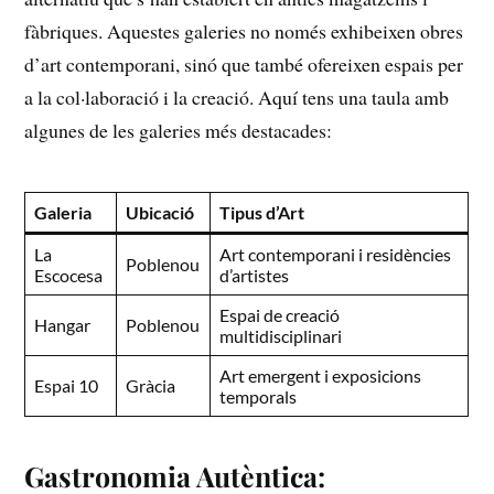
fàbriques. Aquestes galeries ​no només exhibeixen obres
d’art contemporani, ‍sinó que també ofereixen espais⁤ per
a ⁢la col·laboració i la creació. Aquí tens una taula ⁢amb
algunes de les galeries més destacades:
Galeria
Ubicació
Tipus d’Art
La
Art contemporani i residències
Poblenou
Escocesa
d’artistes
Espai de creació
Hangar
Poblenou
multidisciplinari
Art emergent i exposicions
Espai 10
Gràcia
temporals
Gastronomia Autèntica: