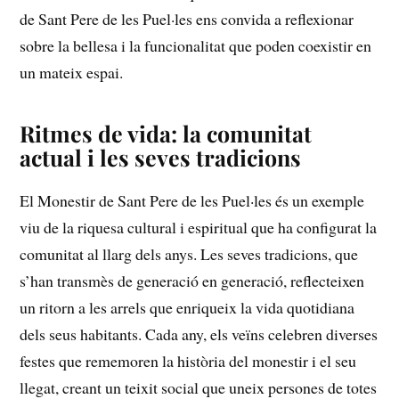
de Sant‌ Pere de​ les Puel·les ens convida a reflexionar
sobre la bellesa​ i la ⁣funcionalitat que poden coexistir‌ en
un mateix espai.
Ritmes de ⁤vida: la comunitat
actual i les seves tradicions
El Monestir de Sant Pere de les Puel·les és un exemple
viu de‍ la riquesa cultural i espiritual que ha⁤ configurat la
‌comunitat al llarg dels anys. Les⁣ seves ⁣tradicions, que
s’han⁣ transmès de ‌generació en generació, reflecteixen
un ritorn a les ⁢arrels que enriqueix la vida quotidiana⁣
dels seus habitants. Cada any,‍ els veïns celebren diverses
festes que rememoren la història del ⁤monestir i ​el seu‌
llegat,⁣ creant un teixit social que uneix persones de totes