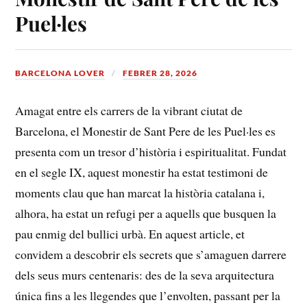
Puel·les
BARCELONA LOVER
FEBRER 28, 2026
Amagat⁣ entre els carrers de la vibrant ciutat de
⁢Barcelona, el Monestir de Sant Pere⁤ de‌ les ⁣Puel·les es​
presenta com ⁣un tresor d’història​ i espiritualitat. Fundat
en⁤ el ⁤segle IX, aquest monestir ha estat ‌testimoni de
moments clau ⁣que han marcat ⁢la història ‌catalana i,
alhora, ha estat un refugi per ⁤a ⁣aquells que busquen la
pau enmig del bullici urbà.‌ En aquest‍ article, et
convidem a descobrir els secrets que s’amaguen darrere⁢
dels seus murs centenaris: des de la seva‍ arquitectura
única fins a les llegendes ​que l’envolten, passant per la