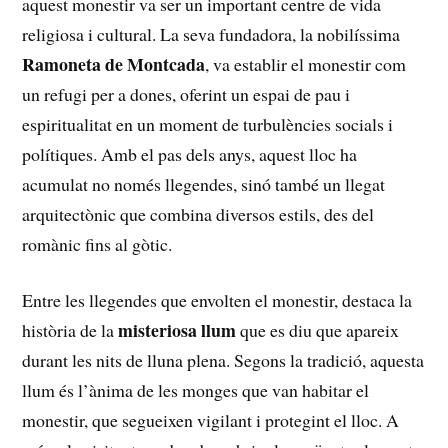
aquest monestir va ​ser un important centre ⁣de vida
religiosa i​ cultural. ⁣La seva​ fundadora, la nobilíssima⁣
Ramoneta ‌de Montcada
, va establir el monestir com
un refugi ⁢per a dones, oferint un espai de pau ‌i
espiritualitat en‍ un moment de turbulències‍ socials i
polítiques. Amb el pas dels anys,​ aquest lloc ha
⁣acumulat no⁣ només llegendes, sinó també un llegat
arquitectònic que ‌combina diversos estils, des del
romànic fins al⁣ gòtic.
Entre les llegendes⁣ que envolten⁣ el monestir, destaca la
misteriosa llum
història⁣ de ‌la
que es diu que apareix
durant les nits de lluna plena.​ Segons la tradició, aquesta
llum‍ és l’ànima de les monges que van habitar el
monestir, que segueixen vigilant⁣ i protegint el lloc. A