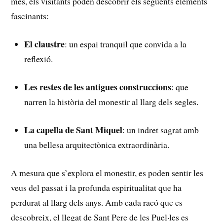
més, els visitants⁤ poden descobrir els següents​ elements
fascinants:
El ⁢claustre
: un ⁢espai tranquil‌ que convida a la
reflexió.
Les restes de⁢ les antigues construccions
: que
narren la ‌història del monestir⁣ al llarg dels segles.
La⁣ capella de Sant Miquel
: un indret sagrat amb
una bellesa ​arquitectònica extraordinària.
A mesura que s’explora ⁢el ‌monestir, es poden sentir les
veus del passat i la profunda espiritualitat que ha
perdurat al llarg dels anys. Amb cada racó que‍ es
descobreix, el llegat de Sant Pere ⁢de les Puel·les‍ es