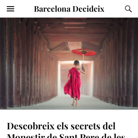
Barcelona Decideix
Descobreix els secrets del
Monestir de Sant Pere de les