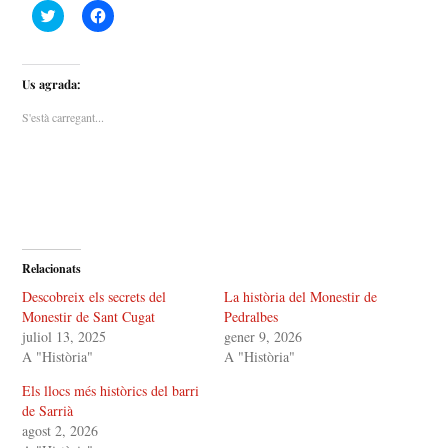
F
F
e
e
u
u
c
c
l
l
i
i
Us agrada:
c
c
p
p
e
e
S'està carregant...
r
r
c
c
o
o
m
m
p
p
a
a
r
r
t
t
i
i
r
r
a
a
Relacionats
l
l
T
F
Descobreix els secrets del
La història del Monestir de
w
a
i
c
Monestir de Sant Cugat
Pedralbes
t
e
juliol 13, 2025
gener 9, 2026
t
b
e
o
A "Història"
A "Història"
r
o
(
k
Els llocs més històrics del barri
S
(
'
S
de Sarrià
o
'
b
o
agost 2, 2026
r
b