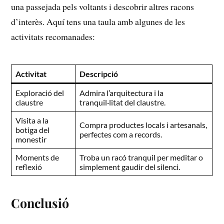
una passejada‌ pels voltants ​i descobrir altres racons
d’interès. Aquí ‍tens una taula amb‌ algunes de les
activitats recomanades:
Activitat
Descripció
Exploració del
Admira l’arquitectura i ​la
claustre
tranquil·litat del claustre.
Visita ⁣a la
Compra‍ productes locals i artesanals,
⁢botiga del
perfectes ⁤com a⁢ records.
monestir
Moments de
Troba un ⁢racó tranquil per meditar o
reflexió
simplement gaudir del ⁤silenci.
Conclusió