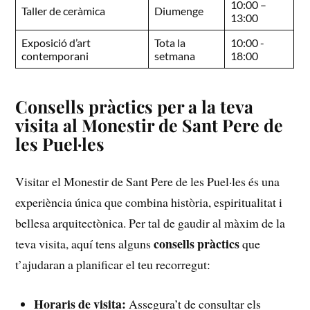
10:00 –
Taller ⁣de ceràmica
Diumenge
13:00
Exposició​ d’art
Tota la
10:00 -​
contemporani
setmana
18:00
Consells pràctics per a la teva
visita al ⁣Monestir ‌de Sant Pere de
les Puel·les
Visitar el Monestir de Sant Pere de les Puel·les és una
experiència única que combina història,‌ espiritualitat i
bellesa arquitectònica. Per tal de gaudir al màxim de la
consells pràctics
teva visita, aquí tens alguns
que
⁢t’ajudaran ⁣a planificar el ⁣teu recorregut:
Horaris de visita:
Assegura’t de ‌consultar els