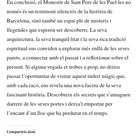
En conclusió, ‍el ⁢Monestir de Sant Pere de ​les Puel·les⁤ no
només és un testimoni silenciós‌ de la història de
Barcelona, sinó també un ⁣espai ‍ple de ⁤misteris i
llegendes que esperen ser descoberts.‍ La seva
arquitectura, la seva ​tranquil·litat i la ⁣seva rica tradició
espiritual ens conviden a explorar més enllà de les seves
parets, a ⁣connectar amb el passat i a reflexionar sobre el
present. ​Si alguna vegada et trobes a prop, no deixis
passar l’oportunitat de visitar aquest indret màgic que,
amb cada racó,‌ ens revela una nova ⁣faceta ⁢de la seva
fascinant història. Descobreix ‍els secrets que s’amaguen
darrere de les seves portes i deixa’t emportar per
‍l’encant d’un lloc que ha perdurat en el temps.
Comparteix això: