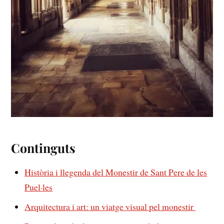
Continguts
Història i‍ llegenda del ⁢Monestir de Sant Pere de ⁣les
Puel·les
Arquitectura i art: un viatge visual pel monestir ​