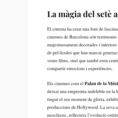
La màgia del setè ar
El cinema ha estat una font‍ de⁤ fascinaci
cinemes de Barcelona‌ són‍ testimonis
majestuosament decorades i interiors pl
de pel·lícules ​que han marcat generac
veure⁤ films, sinó que també eren centr
compartir emocions ​i experiències.
Palau de la Mús
Els cinemes com el
deixat una empremta ​indeleble ⁣en la his
tingut ‍el seu⁤ moment de glòria,‌ exhib
produccions de ‍Hollywood. La⁣ seva arq
neoclàssic,⁣ reflecteix l’evolució estètic