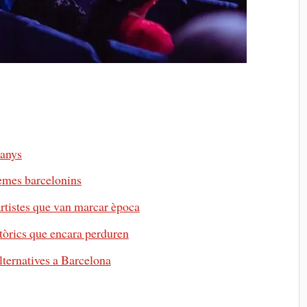
 anys
nemes barcelonins
 artistes que van marcar època
stòrics que encara perduren
lternatives a Barcelona