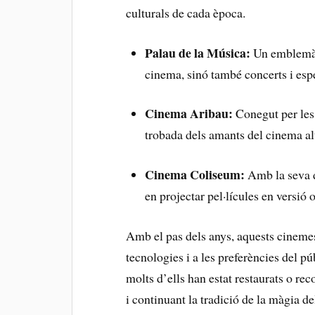
culturals de cada època.
Palau de la Música:
Un emblemàti
cinema, sinó també ⁢concerts i espe
Cinema Aribau:
Conegut per⁢ les
trobada ‍dels amants del cinema al
Cinema Coliseum:
Amb​ la seva d
en ⁢projectar ⁢pel·lícules en versió o
Amb el pas dels anys, aquests cinemes 
‍tecnologies i a les preferències del pú
molts d’ells han estat‍ restaurats o rec
i continuant la tradició ⁣de la ⁤màgia d