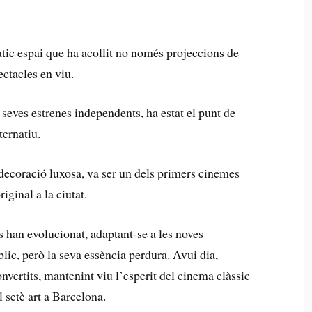
c‌ espai que ha acollit no només projeccions de
ctacles ⁣en viu.
 seves estrenes independents, ha ⁢estat el punt de
ternatiu.
ecoració luxosa, va ser un ‍dels primers ⁢cinemes
riginal a la ciutat.
han evolucionat, adaptant-se a ​les⁣ noves
blic, però la seva essència​ perdura. Avui dia,
onvertits, ⁢mantenint viu ​l’esperit del cinema clàssic
el setè art a Barcelona.