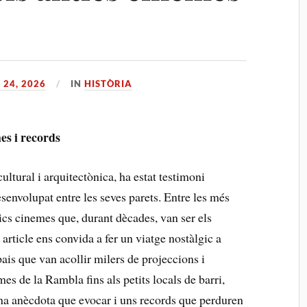
 24, 2026
IN
HISTÒRIA
mes i records
ultural ‌i arquitectònica, ha estat testimoni
esenvolupat entre les seves ⁤parets. Entre les més
ntics cinemes que, durant dècades, van ser els
article ens⁤ convida a fer un‌ viatge​ nostàlgic a‌
ais que van acollir milers de projeccions⁢ i
 de la ‌Rambla fins⁣ als ‌petits locals de barri,
una anècdota que evocar i ​uns records que perduren