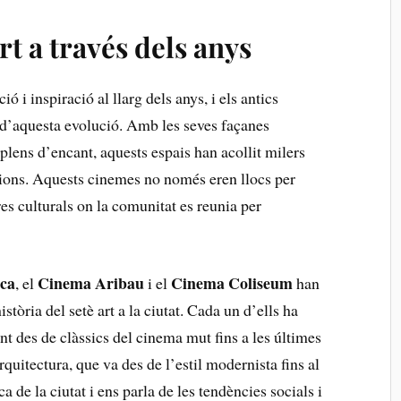
t⁤ a través dels ‍anys
ó i inspiració al ⁤llarg dels ‍anys,‌ i els antics
‍ d’aquesta evolució. Amb les seves façanes
ens ⁢d’encant, aquests espais han acollit‌ milers​
ions.‍ Aquests cinemes no només eren​ llocs per
es culturals on ⁣la comunitat es reunia ​per
ica
Cinema Aribau
Cinema Coliseum
, el
i el
han
tòria del setè ⁤art a la ciutat.‌ Cada⁢ un d’ells ha
int des de‍ clàssics del cinema mut fins a les últimes
uitectura, que va des de‌ l’estil modernista fins al‌
a⁣ de la ciutat i ens ⁤parla de les tendències socials ‌i