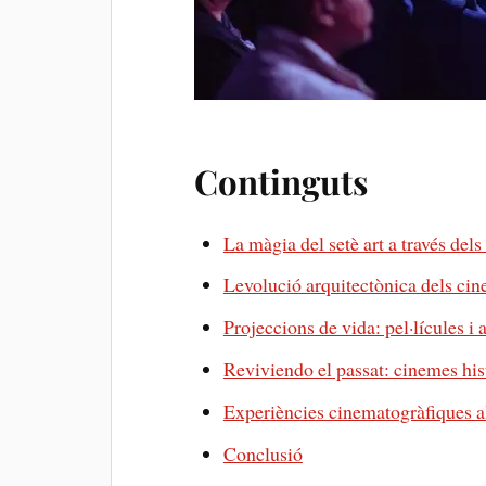
Continguts
La màgia ‌del setè art a través dels
Levolució arquitectònica dels ci
Projeccions de vida: pel·lícules i
Reviviendo el passat: cinemes ‌hi
Experiències cinematogràfiques a
Conclusió