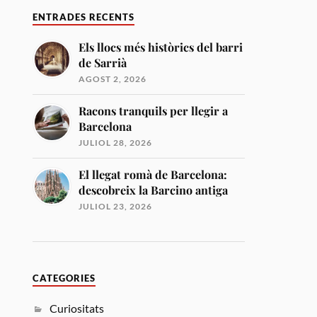
ENTRADES RECENTS
Els llocs més històrics del barri
de Sarrià
AGOST 2, 2026
Racons tranquils per llegir a
Barcelona
JULIOL 28, 2026
El llegat romà de Barcelona:
descobreix la Barcino antiga
JULIOL 23, 2026
CATEGORIES
Curiositats