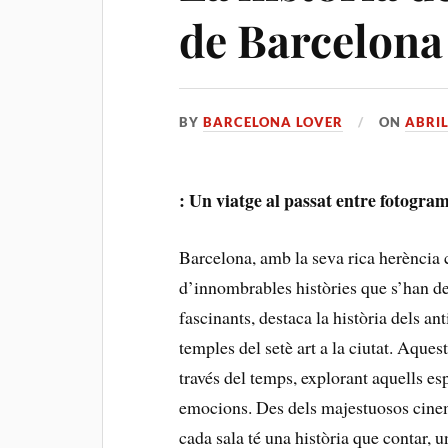
de Barcelona
BY
BARCELONA LOVER
ON
ABRIL
: Un ​viatge ⁣al passat‌ entre⁣ fotogra
Barcelona, amb ⁣la seva rica herència c
d’innombrables ​històries⁢ que ​s’han d
⁣fascinants, destaca la història dels a
temples del setè art a la ciutat. Aquest 
través del temps, explorant aquells esp
emocions. Des dels majestuosos​ cinemes
cada sala té una història que contar, 