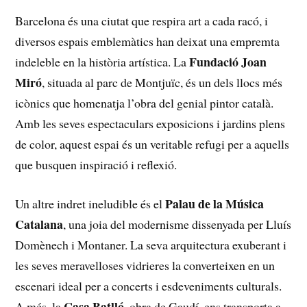
Barcelona és una ciutat que ⁢respira art a cada racó, i
diversos espais emblemàtics han deixat una empremta
Fundació Joan
indeleble en la història artística. La
Miró
, ⁢situada al parc de⁤ Montjuïc, és un dels llocs​ més ​
icònics que homenatja l’obra del genial pintor català.
Amb les seves espectaculars exposicions i jardins plens
de color, aquest espai ​és un veritable refugi per a ⁤aquells
⁢que busquen ⁢inspiració i reflexió.
Palau de ⁢la Música
Un altre indret ineludible és el
Catalana
, una ⁣joia del modernisme dissenyada per⁤ Lluís
Domènech i‌ Montaner. La seva arquitectura exuberant i
les seves meravelloses vidrieres la converteixen en un
escenari ‌ideal per a concerts i esdeveniments culturals.
Casa Batlló
A més, ⁢la
, obra de Gaudí, ens transporta a