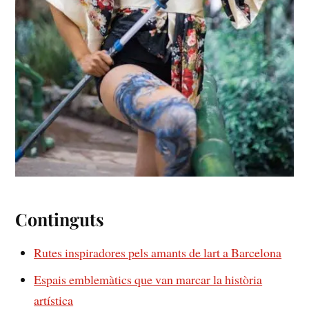
Continguts
Rutes​ inspiradores pels‍ amants de lart a Barcelona
Espais emblemàtics que van marcar la història
artística‌