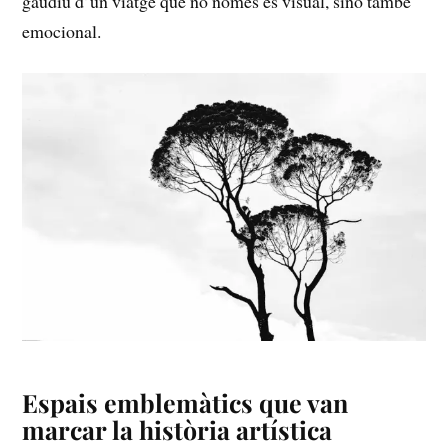
gaudiu d’un viatge que no només és visual, sinó també
emocional.
Espais emblemàtics que van
marcar la història artística