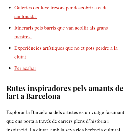
Galeries⁤ ocultes: tresors per descobrir a cada
cantonada ​
Itineraris pels barris que⁣ van ⁣acollir als grans
mestres ‌
Experiències artístiques que no et pots perdre a la
ciutat
Per acabar
Rutes inspiradores pels amants de
lart a Barcelona
Explorar la Barcelona ‌dels artistes és un‌ viatge fascinant
que ens porta a través de carrers plens⁤ d’història i
inspiració. La ciutat, amb⁤ la seva rica ​herència cultural,