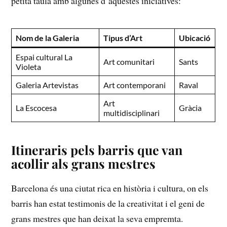
petita‌ taula amb algunes d’aquestes iniciatives:
Nom de la Galeria
Tipus d’Art
Ubicació
Espai cultural La
Art comunitari
Sants
Violeta
Galeria Artevistas
Art contemporani
Raval
Art​
La Escocesa
Gràcia
multidisciplinari
Itineraris ⁤pels barris que van
⁢acollir als grans mestres
Barcelona és una ciutat rica en història i cultura, on els
barris⁣ han estat testimonis de la creativitat i el geni de
grans ‌mestres que han deixat la seva empremta.