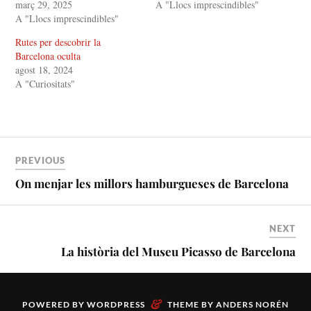
e
o
març 29, 2025
A "Llocs imprescindibles"
r
o
A "Llocs imprescindibles"
(
k
S
(
'
S
Rutes per descobrir la
o
'
b
o
Barcelona oculta
r
b
agost 18, 2024
e
r
e
e
A "Curiositats"
n
e
u
n
n
u
a
n
n
a
o
n
v
o
a
v
PREVIOUS
f
a
i
f
On menjar les millors hamburgueses de Barcelona
n
i
e
n
s
e
t
s
r
t
a
r
NEXT
)
a
)
La història del Museu Picasso de Barcelona
&
POWERED BY
WORDPRESS
THEME BY
ANDERS NORÉN