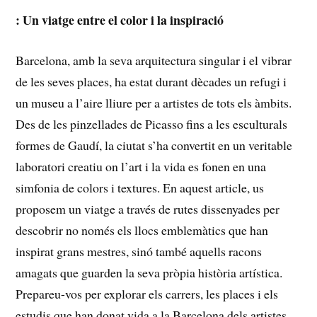
: Un viatge entre⁣ el color i la inspiració
Barcelona, amb la seva arquitectura singular ⁤i el‌ vibrar
de les seves places, ha estat durant dècades un refugi i
un museu ​a l’aire lliure per a⁤ artistes de tots els àmbits.
Des de les pinzellades de Picasso ‍fins a les esculturals
formes de Gaudí, la ciutat s’ha convertit en un veritable
laboratori creatiu on l’art i la vida es fonen en una
simfonia de colors i textures. En aquest article, us
proposem un ‍viatge a través de rutes dissenyades per
descobrir no només els llocs emblemàtics que han
inspirat grans mestres, sinó també aquells racons
amagats ⁤que guarden la seva⁣ pròpia història artística.
⁣Prepareu-vos ⁢per explorar els carrers, les places i els
estudis que⁢ han donat vida a la Barcelona dels artistes,