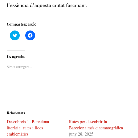
l’essència d’aquesta ciutat fascinant.
Comparteix això:
F
F
e
e
u
u
c
c
l
l
i
i
Us agrada:
c
c
p
p
e
e
S'està carregant...
r
r
c
c
o
o
m
m
p
p
a
a
r
r
t
t
i
i
r
r
a
a
Relacionats
l
l
T
F
Descobreix la Barcelona
Rutes per descobrir la
w
a
i
c
literària: rutes i llocs
Barcelona més cinematogràfica
t
e
emblemàtics
juny 28, 2025
t
b