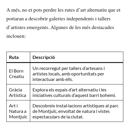
A més, no et pots perdre les rutes d’art alternatiu que et
portaran a descobrir galeries independents i tallers
d’artistes emergents. Algunes de les ‍més destacades
inclouen:
Ruta
Descripció
Un recorregut per tallers d’artesans ‌i
El Born
artistes locals, ‌amb oportunitats⁣ per
Creatiu
interactuar amb ells.
Gràcia​
Explora els espais d’art alternatiu i les
Artística
iniciatives culturals d’aquest barri bohemi.
Art i
Descobreix instal·lacions artístiques al parc
Natura a
de Montjuïc,⁣ envoltat de⁣ natura i vistes
Montjuïc
espectaculars de la ciutat.