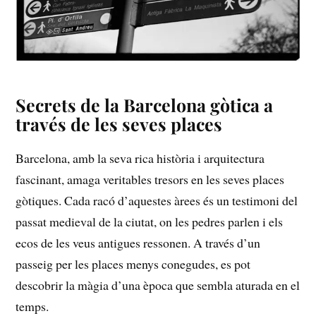
Secrets ‍de la Barcelona gòtica a⁢
través de les seves places
Barcelona,⁤ amb la seva ⁤rica⁤ història⁣ i arquitectura
fascinant, amaga veritables tresors en les⁤ seves⁢ places
gòtiques. Cada racó d’aquestes⁤ àrees és un testimoni del
passat medieval de‍ la ciutat, on ⁤les pedres parlen i ‌els
⁣ecos de les veus antigues ressonen. A través d’un
passeig per les places menys conegudes, es pot
descobrir la màgia d’una‌ època que sembla aturada en⁣ el
temps.