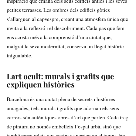
inspiració que emana dels seus‌ edificis⁢ antics i les seves
‌petites​ terrasses. Les ombres‌ dels ⁣edificis gòtics⁣
s’allarguen al capvespre,‌ creant una atmosfera única que
⁢invita a la reflexió ​i el descobriment. Cada pas que fem
ens ⁤acosta més a la ‌comprensió d’una ciutat‌ que,‍
malgrat la seva modernitat, conserva‌ un ‌llegat històric
inigualable.
Lart ocult: murals ⁢i grafits que
expliquen històries
Barcelona és⁢ una ciutat​ plena ⁤de secrets‍ i històries
amagades, i els ‍murals i grafits que ‍adornan els seus
carrers són autèntiques‍ obres d’art‌ que parlen. Cada‌ traç
de pintura no només embelleix l’espai urbà, sinó que
també⁢ narra relats que sovint‍ es perden en el temps. En