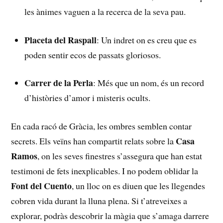
les ⁢ànimes vaguen a la recerca de la⁤ seva pau.
Placeta del ⁤Raspall
: Un ⁣indret on es ⁣creu⁣ que ⁢es
poden sentir ecos de‌ passats gloriosos.
Carrer de la Perla
: Més ‌que un⁤ nom, és un record
d’històries d’amor i⁢ misteris ‌ocults.
En cada racó de Gràcia, les ombres⁢ semblen ⁣contar ​
Casa
secrets. ⁣Els ​veïns⁢ han compartit ‍relats⁢ sobre la‍
Ramos
, ⁢on les⁢ seves finestres s’assegura⁣ que han estat
testimoni⁣ de fets inexplicables. I no podem oblidar‌ la
Font⁤ del Cuento
, un lloc on‌ es diuen que les ​llegendes
cobren vida durant la⁤ lluna plena. Si t’atreveixes a
explorar, podràs ​descobrir ⁤la ⁤màgia​ que s’amaga darrere