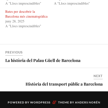
e
o
A "Llocs imprescindibles"
A "Llocs imprescindibles"
r
o
(
k
Rutes per descobrir la
S
(
'
S
Barcelona més cinematogràfica
o
'
b
o
juny 28, 2025
r
b
A "Llocs imprescindibles"
e
r
e
e
n
e
u
n
n
u
a
n
n
a
o
n
v
o
PREVIOUS
a
v
f
a
La història del Palau Güell de Barcelona
i
f
n
i
e
n
s
e
t
s
NEXT
r
t
a
r
Història del transport públic a Barcelona
)
a
)
&
POWERED BY
WORDPRESS
THEME BY
ANDERS NORÉN