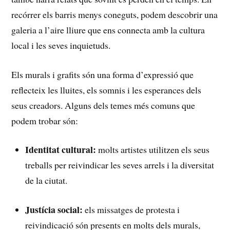
recórrer els barris menys⁣ coneguts,‍ podem descobrir ‍una
⁣galeria ‍a⁣ l’aire lliure que‌ ens connecta amb​ la cultura
local i les seves inquietuds.
Els murals ‍i grafits són una‌ forma d’expressió que
reflecteix ​les ​lluites,⁤ els somnis i les esperances ⁢dels
seus creadors. Alguns dels ‍temes més⁤ comuns⁣ que
⁣podem trobar són:
Identitat cultural:
molts ⁤artistes utilitzen els⁤ seus
treballs per​ reivindicar les seves‌ arrels i la⁤ diversitat
de la​ ciutat.
Justícia social:
⁢els ​missatges de protesta⁣ i
reivindicació ‍són presents en molts dels ⁢murals,⁣