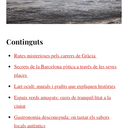
Continguts
Rutes misterioses pels carrers⁣ de ​Gràcia ⁤
Secrets de la Barcelona gòtica a través⁣ de les seves
places ⁣
Lart ocult: murals i‍ grafits que expliquen​ històries
Espais verds‌ amagats: oasis de tranquil·litat a la
ciutat
Gastronomia desconeguda: on ⁣tastar els sabors
‌locals autèntics