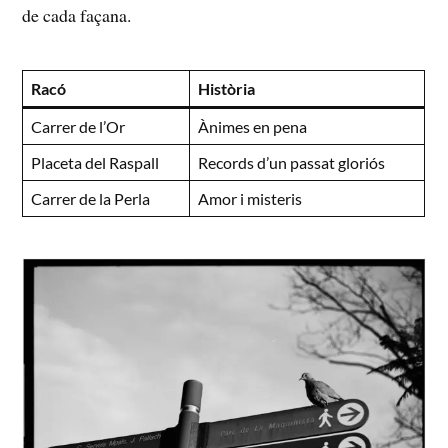
de ⁣cada façana.
Racó
Història
Carrer de l’Or
Ànimes ‌en pena
Placeta del Raspall
Records ⁤d’un passat gloriós
Carrer ⁣de​ la Perla
Amor ⁣i misteris