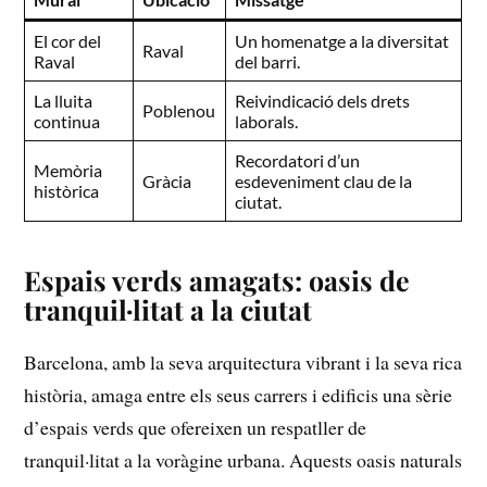
El‌ cor del
Un homenatge ⁣a la‌ diversitat
Raval
Raval
del ⁤barri.
La lluita
Reivindicació⁣ dels drets
Poblenou
continua
laborals.
Recordatori d’un ​
Memòria
Gràcia
esdeveniment clau⁣ de la
històrica
ciutat.
Espais ⁢verds⁤ amagats:⁣ oasis de
tranquil·litat a⁣ la ciutat
Barcelona, amb la seva arquitectura vibrant i la seva rica
història, amaga entre els ‌seus carrers⁢ i edificis una sèrie
d’espais ​verds ​que ofereixen un respatller de
tranquil·litat a la voràgine urbana. ⁢Aquests⁢ oasis naturals