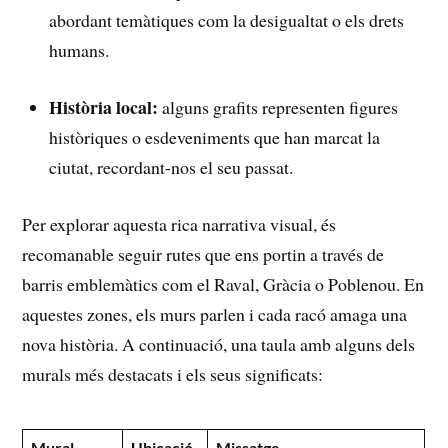
abordant temàtiques com la desigualtat o⁢ els‌ drets
humans.
Història local:
⁣alguns grafits representen figures
⁢històriques o‌ esdeveniments que⁤ han marcat la
⁣ciutat, recordant-nos el seu​ passat.
Per explorar aquesta rica narrativa visual, ‌és
recomanable seguir rutes⁣ que ens portin‌ a través ​de
barris ‌emblemàtics com ⁣el Raval,​ Gràcia ⁢o Poblenou. En
aquestes zones, els murs parlen i cada racó amaga‍ una
nova història. A continuació, una taula⁢ amb alguns dels
murals més destacats i‍ els ‌seus​ significats:
Mural
Ubicació
Missatge