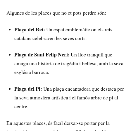
Algunes de⁣ les⁣ places que‌ no et pots perdre són:
Plaça ‍del ⁣Rei:
Un espai emblemàtic on els reis⁢
catalans celebraven les seves ⁣corts.
Plaça‌ de⁣ Sant Felip⁤ Neri:
‌Un lloc tranquil ⁢que
amaga ‌una història de​ tragèdia i ‌bellesa, amb ⁢la⁢ seva
església barroca.
Plaça del‍ Pi:
Una plaça encantadora‌ que destaca per
la seva atmosfera artística⁣ i⁢ el famós arbre ⁣de⁢ pi al
centre.
En⁣ aquestes places, ⁤és fàcil ⁢deixar-se portar‍ per ‍la