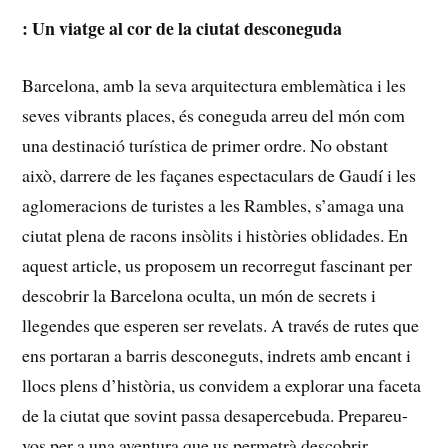
:⁤ Un viatge al cor de la ⁣ciutat⁣ desconeguda
Barcelona, amb la ⁤seva arquitectura⁢ emblemàtica i les
⁤seves vibrants places, ‍és coneguda arreu ​del món com
una ⁢destinació turística de primer ordre. No ⁢obstant
això, darrere de⁢ les façanes espectaculars de Gaudí ‌i les
aglomeracions ⁣de ⁣turistes a les Rambles, s’amaga una
ciutat plena​ de⁢ racons insòlits i històries oblidades. En
aquest article, us proposem un recorregut fascinant ⁣per
descobrir la Barcelona oculta, un món ⁤de⁢ secrets ​i
llegendes que esperen‌ ser⁤ revelats. A ​través de rutes que
ens portaran⁤ a barris desconeguts, indrets⁣ amb⁤ encant i
llocs ​plens d’història, us convidem​ a explorar una faceta
de ‍la ciutat‌ que ⁣sovint passa desapercebuda. Prepareu-
vos ⁣per a una‍ aventura que us permetrà descobrir