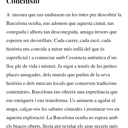
Conclusió
A ⁣ mesura que ens ⁤endinsem en⁣ les rutes per descobrir la
‌Barcelona oculta, ens ​adonem‍ que aquesta⁢ ciutat,​ tan
coneguda i⁣ alhora tan desconeguda, amaga tresors que
esperen⁣ ser desvetllats. Cada carrer, cada ⁢racó, cada
història ens ⁣convida ⁣a mirar més enllà del que ​és
superficial‌ i ‍a ‍connectar amb l’essència ⁢autèntica d’un
lloc ple de vida i misteri. ‍Ja sigui⁢ a través de⁢ les petites
places amagades, dels murals que parlen de la seva
història o dels​ mercats locals que conserven tradicions
centenàries, Barcelona ens​ ofereix una ‌experiència que
ens enriqueix i ens transforma. Us animem a agafar⁣ el
mapa, calçar-vos les sabates còmodes i aventurar-vos en
‍aquesta⁣ exploració. La Barcelona oculta us‍ espera ⁤amb
els‍ braços ⁣oberts, llesta per revelar els ⁤seus secrets més