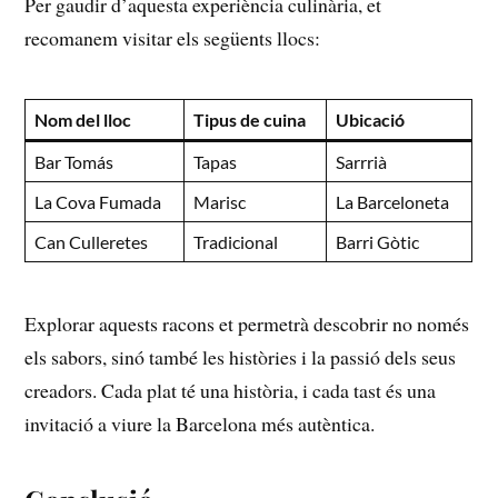
Per ‍gaudir⁣ d’aquesta experiència culinària, et
recomanem visitar els següents llocs:
Nom ‍del lloc
Tipus de ‍cuina
Ubicació
Bar Tomás
Tapas
Sarrrià
La Cova Fumada
Marisc
La ​Barceloneta
Can Culleretes
Tradicional
Barri Gòtic
Explorar aquests racons et permetrà descobrir no només
els sabors, sinó també les històries i‌ la ‍passió dels seus
creadors. Cada plat‍ té una història, i⁤ cada tast és una‌
invitació a‌ viure la Barcelona més autèntica.