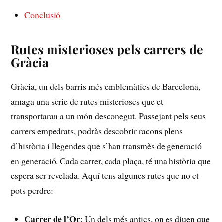
Conclusió
Rutes misterioses pels carrers de
Gràcia
Gràcia, un dels barris més emblemàtics de Barcelona, ​
amaga una⁢ sèrie de⁤ rutes misterioses que et
transportaran a un món desconegut.⁢ Passejant pels seus
carrers empedrats,​ podràs ⁢descobrir ‌racons plens
d’història i ⁤llegendes⁣ que s’han transmès de generació ​
en generació.⁣ Cada carrer, cada plaça, té una​ història ​que
espera ser‌ revelada. Aquí tens algunes rutes que no et
pots ‍perdre:
Carrer de⁣ l’Or
: Un ‌dels ​més antics, on es diuen que⁣