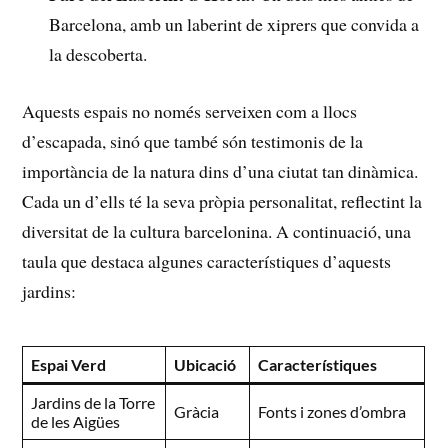
Barcelona, amb un laberint de⁤ xiprers ‌que convida a
la⁣ descoberta.
Aquests⁢ espais no només serveixen com a⁢ llocs
d’escapada, sinó ‍que ⁤també són‍ testimonis de ‌la
importància de⁤ la‌ natura dins ‌d’una⁢ ciutat tan dinàmica.
Cada un‍ d’ells‌ té la ‌seva pròpia personalitat, reflectint la
diversitat de la ⁢cultura⁤ barcelonina. A​ continuació, una
taula ‌que‌ destaca algunes característiques d’aquests
jardins:
Espai Verd
Ubicació
Característiques
Jardins⁤ de la Torre
Gràcia
Fonts i⁣ zones ⁤d’ombra
de ⁤les Aigües