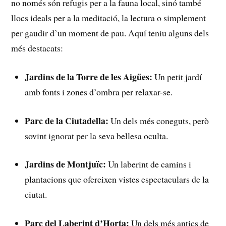
no⁢ només són refugis per a la ⁤fauna local, ‍sinó ⁢també
llocs⁤ ideals⁣ per a ‍la meditació, la lectura o simplement
‌per gaudir d’un moment ⁤de pau. Aquí teniu​ alguns dels
‌més ⁢destacats:
Jardins de la Torre de les Aigües:
Un ‌petit jardí
amb fonts ⁤i zones ⁤d’ombra per ⁢relaxar-se.
Parc de la Ciutadella:
Un⁢ dels més coneguts, però
sovint ⁣ignorat​ per la ⁢seva bellesa oculta.
Jardins de ​Montjuïc:
Un laberint de ⁤camins i
plantacions ​que ofereixen‌ vistes⁢ espectaculars‍ de la
ciutat.
Parc del Laberint d’Horta:
‍Un dels més ⁣antics de‍