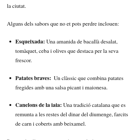
la ⁤ciutat.
Alguns‌ dels sabors que⁢ no et⁤ pots perdre inclouen:
Esqueixada:
Una amanida​ de⁤ bacallà desalat,
tomàquet, ceba i olives⁤ que destaca per la seva
frescor.
Patates braves:
‌ Un​ clàssic que⁣ combina patates
fregides​ amb una salsa​ picant ‍i ‍maionesa.
Canelons de la iaia:
⁤Una⁢ tradició​ catalana ‍que​ es⁤
remunta⁤ a les restes del⁤ dinar del diumenge, ⁢farcits
‍de ‌carn i coberts ​amb beixamel.