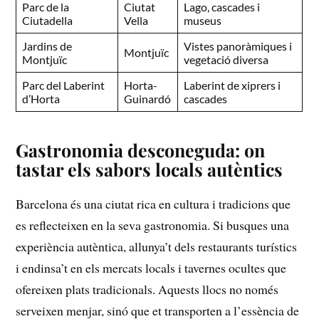
Parc​ de‍ la
Ciutat
Lago, cascades​ i
Ciutadella
Vella
museus
Jardins de
Vistes ⁤panoràmiques ⁣i
Montjuïc
‍Montjuïc
vegetació diversa
Parc del Laberint
Horta-
Laberint⁢ de xiprers‌ i
d’Horta
Guinardó
cascades
Gastronomia desconeguda: on
tastar‍ els ⁢sabors locals autèntics
Barcelona és una ciutat ⁢rica en cultura ⁣i tradicions que
es reflecteixen en la seva gastronomia. Si busques⁣ una
experiència autèntica, allunya’t‌ dels restaurants turístics
i​ endinsa’t en ⁤els mercats⁢ locals⁢ i tavernes ocultes ⁣que
⁤ofereixen plats tradicionals. Aquests llocs no només
serveixen menjar, sinó que ‍et⁤ transporten⁢ a l’essència de